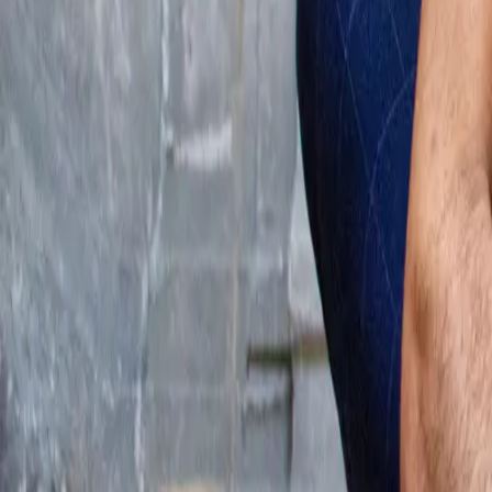
Découvrir mon histoire
🎓
Bac+4 en Psychologie
🧘
Professeur de yoga certifié
🧠
Recherche en neurosciences